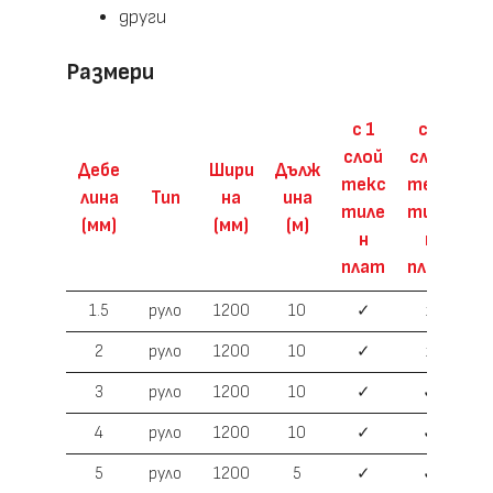
други
Размери
с 1
с 2
слой
слоя
Дебе
Шири
Дълж
текс
текс
лина
Тип
на
ина
тиле
тиле
(мм)
(мм)
(м)
н
н
плат
плат
1.5
руло
1200
10
✓
x
2
руло
1200
10
✓
x
3
руло
1200
10
✓
✓
4
руло
1200
10
✓
✓
5
руло
1200
5
✓
✓