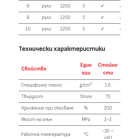
6
руло
1200
5
✓
✓
8
руло
1200
5
✓
✓
10
руло
1200
5
✓
✓
Технически характеристики
Един
Стойно
Свойства
ици
сти
3
Специфично тегло
g/cm
1.6
Твърдост
Shore
75
Удължение при скъсване
%
200
Якост на опън
MPa
2-3
-30 ÷
Работна температура
°С
+80