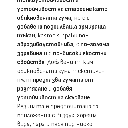
топлоустойчивост и
устойчивост на стареене като
обикновената гума
, но е
с
добавена подсилваща армираща
тъкан
, която я прави
по-
абразивоустойчива
, с
по-голяма
здравина
и с
по-високи якостни
свойства
. Добавеният към
обикновената гума текстилен
плат
предпазва гумата от
разтягане
и
добавя
устойчивост на скъсване
.
Резината е предпочитана за
приложения с въздух, гореща
вода, пара и пара под ниско