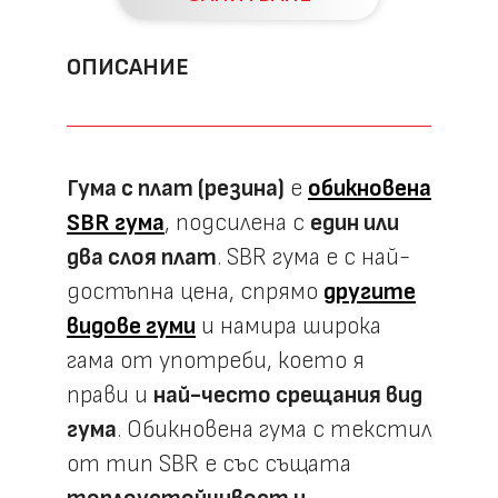
ОПИСАНИЕ
Гума с плат (резина)
e
обикновена
SBR гума
, подсилена с
един или
два слоя плат
. SBR гума е с най-
достъпна цена, спрямо
другите
видове гуми
и намира широка
гама от употреби, което я
прави и
най-често срещания вид
гума
. Обикновена гума с текстил
от тип SBR е със същата