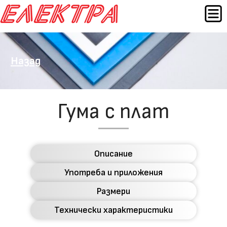
Към
МЕН
съдържанието
Назад
Гума с плат
Описание
Употреба и приложения
Размери
Технически характеристики