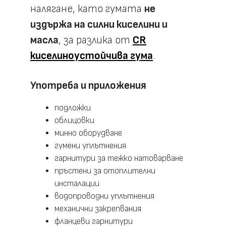
налягане, като гумата
не
издържа на силни киселини и
масла
, за разлика от
CR
киселиноустойчива гума
.
Употреба и приложения
подложки
облицовки
минно оборудване
гумени уплътнения
гарнитури за тежко натоварване
пръстени за отоплителни
инсталации
водопроводни уплътнения
механични закрепвания
фланцеви гарнитури