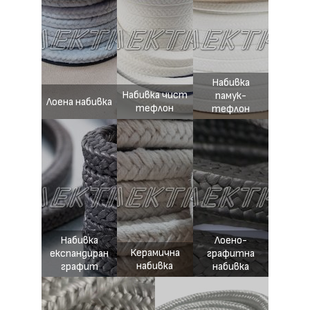
Набивка
Набивка чист
памук-
Лоена набивка
тефлон
тефлон
Набивка
Лоено-
Керамична
експандиран
графитна
набивка
графит
набивка