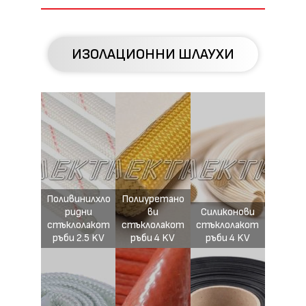
ИЗОЛАЦИОННИ ШЛАУХИ
Поливинилхло
Полиуретано
ридни
ви
Силиконови
стъклолакот
стъклолакот
стъклолакот
ръби 2.5 KV
ръби 4 KV
ръби 4 KV