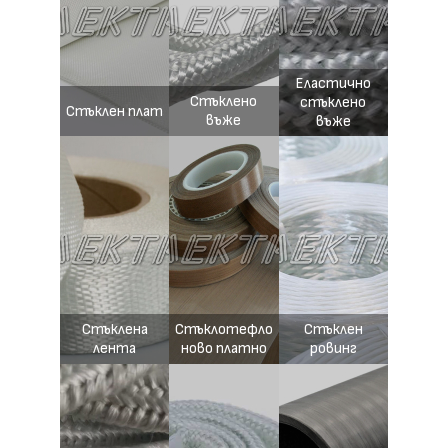
Еластично
Стъклено
стъклено
Стъклен плат
въже
въже
Стъклена
Стъклотефло
Стъклен
лента
ново платно
ровинг