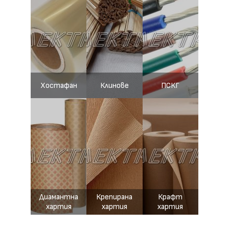
Хостафан
Клинове
ПСКГ
Диамантна
Крепирана
Крафт
хартия
хартия
хартия