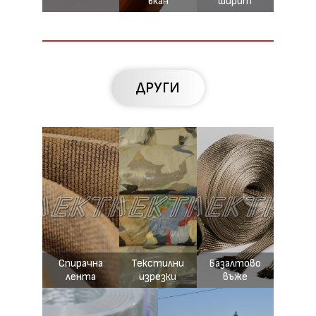
ъкан
ширит
ДРУГИ
Спирачна
Текстилни
Базалтово
лента
изрезки
въже