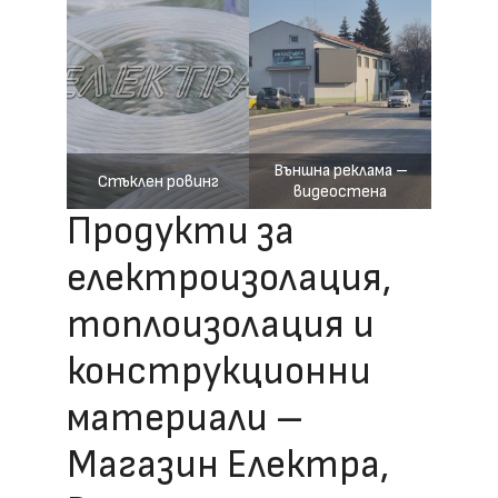
Външна реклама –
Стъклен ровинг
видеостена
Продукти за
електроизолация,
топлоизолация и
конструкционни
материали –
Магазин Електра,