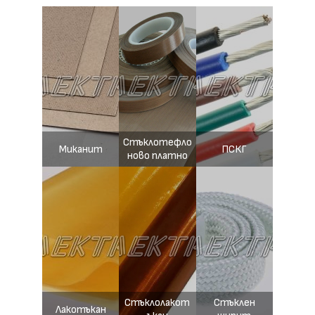
Стъклотефло
Миканит
ПСКГ
ново платно
Стъклолакот
Стъклен
Лакотъкан