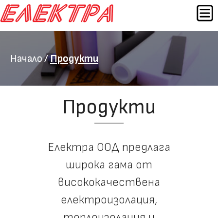
Към
МЕН
съдържанието
Начало
/
Продукти
Продукти
Електра ООД предлага
широка гама от
висококачествена
електроизолация,
топлоизолация и