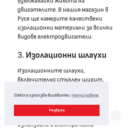
удължавайки живота на
двигателите. В нашия магазин в
Русе ще намерите качествени
изолационни материали за всички
видове електродвигатели.
3.
Изолационни шлаухи
Изолационните шлаухи,
включително стъклен ширит,
стъклолакотръби и тефлонов
Elektra използва бисквитки
Научи повече
шлаух, предлагат превъзходна
термична и електрическа
Разбрах
изолация. Те са подходящи за
използване в електрически