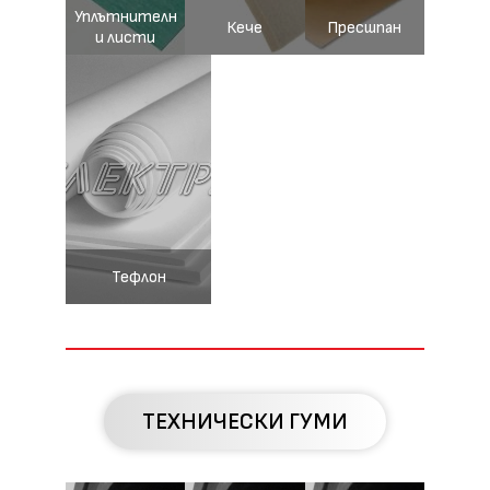
Уплътнителн
Кече
Пресшпан
и листи
Тефлон
ТЕХНИЧЕСКИ ГУМИ