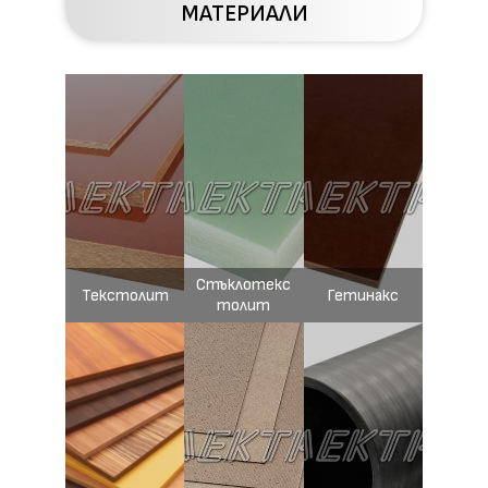
МАТЕРИАЛИ
Стъклотекс
Текстолит
Гетинакс
толит