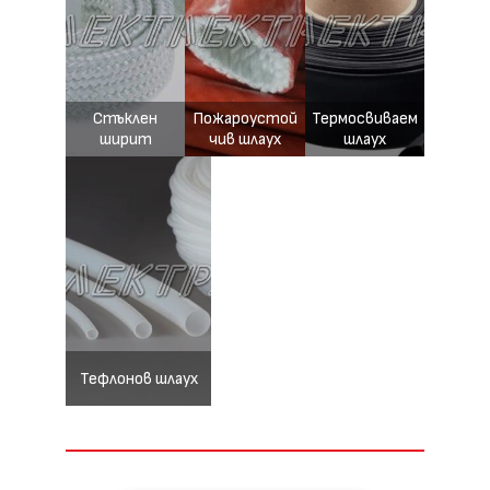
Стъклен
Пожароустой
Термосвиваем
ширит
чив шлаух
шлаух
Тефлонов шлаух