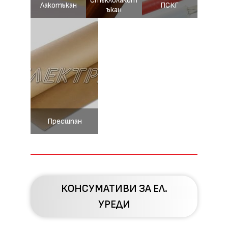
Стъклолакот
Лакотъкан
ПСКГ
ъкан
Пресшпан
КОНСУМАТИВИ ЗА ЕЛ.
УРЕДИ