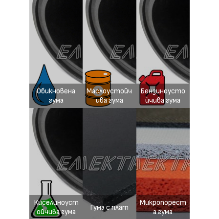
Обикновена
Маслоустойч
Бензиноусто
гума
ива гума
йчива гума
Киселиноуст
Микропорест
Гума с плат
ойчива гума
а гума