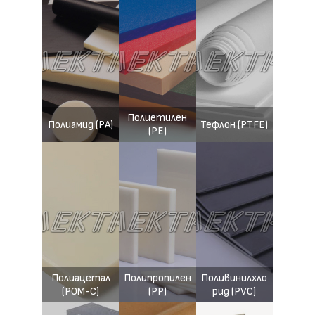
Полиетилен
Полиамид (PA)
Тефлон (PTFE)
(PE)
Полиацетал
Полипропилен
Поливинилхло
(POM-C)
(PP)
рид (PVC)