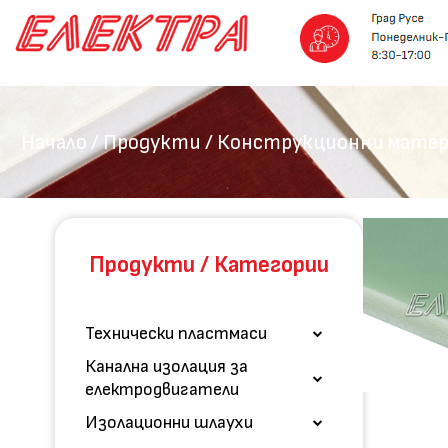
Към
съдържанието
Начало
/
Продукти
/
Конструкционни матер
Продукти / Категории
Технически пластмаси
Канална изолация за
електродвигатели
Изолационни шлаухи