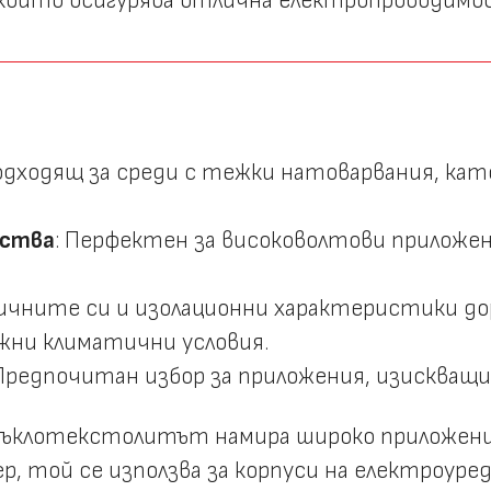
, който осигурява отлична електропроводимо
Подходящ за среди с тежки натоварвания, ка
йства
: Перфектен за високоволтови приложе
аничните си и изолационни характеристики д
ожни климатични условия.
 Предпочитан избор за приложения, изискващ
клотекстолитът намира широко приложение
 той се използва за корпуси на електроуред