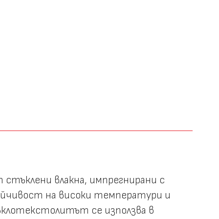
т стъклени влакна, импрегнирани с
тойчивост на високи температури и
ъклотекстолитът се използва в