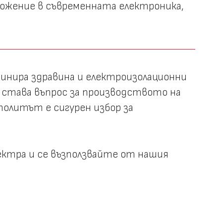
ожение в съвременната електроника,
бинира здравина и електроизолационни
 става въпрос за производството на
олитът е сигурен избор за
ктра и се възползвайте от нашия