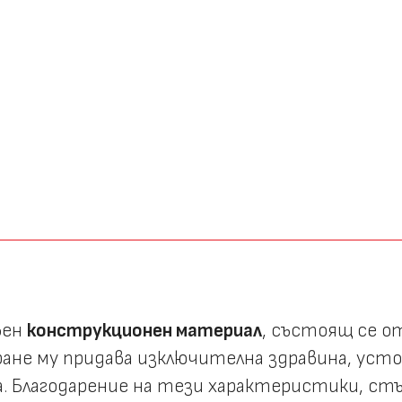
вен
конструкционен материал
, състоящ се о
иране му придава изключителна здравина, ус
. Благодарение на тези характеристики, ст