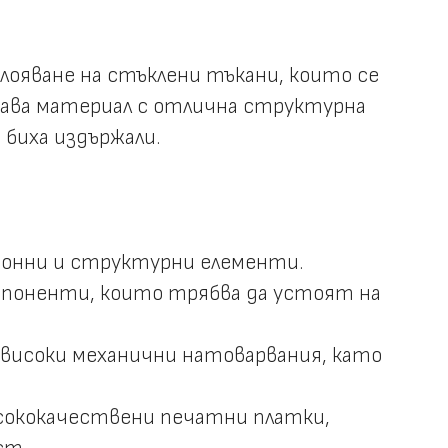
ояване на стъклени тъкани, които се
здава материал с отлична структурна
биха издържали.
ционни и структурни елементи.
омпоненти, които трябва да устоят на
 високи механични натоварвания, като
исококачествени печатни платки,