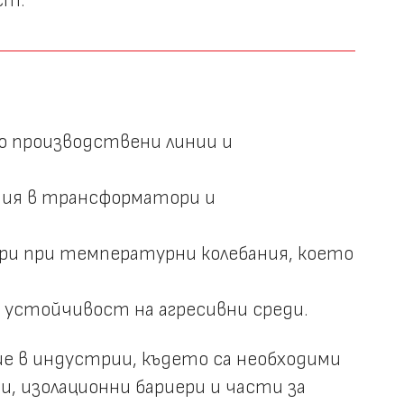
ст.
то производствени линии и
ния в трансформатори и
ори при температурни колебания, което
и устойчивост на агресивни среди.
 в индустрии, където са необходими
и, изолационни бариери и части за