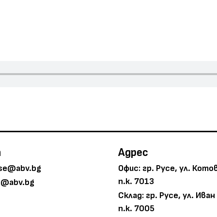
а
Адрес
use@abv.bg
Офис: гр. Русе, ул. Кото
п.к. 7013
g@abv.bg
Склад: гр. Русе, ул. Иван
п.к. 7005