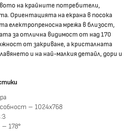
вото на крайните потребители,
та. Ориентацията на екрана в посока
а електропреносна мрежа в близост,
ата за отлична видимост от над 170
ожност от закриване, а кристалната
лавянето и на най-малкия детайл, дори и
стики
ра
особност – 1024х768
:3
 – 178°