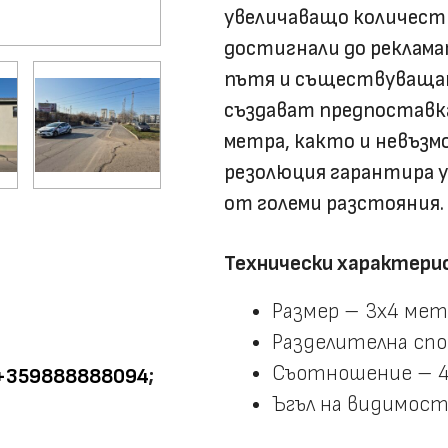
увеличаващо количест
достигнали до реклама
пътя и съществуващат
създават предпоставк
метра, както и невъзм
резолюция гарантира у
от големи разстояния.
Технически характери
Размер – 3х4 мет
Разделителна сп
Съотношение – 4
+359888888094
;
Ъгъл на видимост