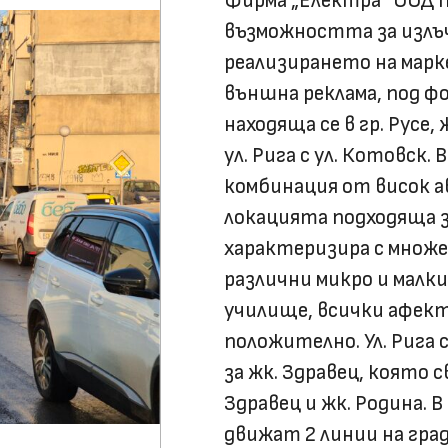
Фирма „Електра“ ООД 
възможността за излъч
реализирането на мар
външна реклама, под ф
находяща се в гр. Русе,
ул. Рига с ул. Котовск
комбинация от висок 
локацията подходяща з
характеризира с множе
различни микро и малк
училище, всички афек
положително. Ул. Рига
за жк. Здравец, която 
Здравец и жк. Родина. 
движат 2 линии на гр