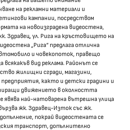
предлага на Вашето внимание
ване на рекламни материали и
кетингови кампании, посредством
ормата на новоизградена видеостена,
 жк. Здравец, ул. Рига на кръстовището на
. Видеостена „Рига“ предлага отлична
автомобило и човекопоток, правещо
а всякакъв вид реклама. Районът се
ство жилищни сгради, магазини,
и предприятия, както и детски градини и
тиращи движението в околността
 се явява най-натоварена вътрешна улица
свързва жк. Здравец-Изток със жк.
В допълнение, покрай видеостената се
адския транспорт, допълнително