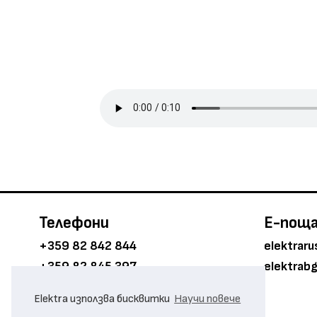
Телефони
E-пощ
+359 82 842 844
elektrar
+359 82 845 397
elektrab
+359 887 442 684
Elektra използва бисквитки
Научи повече
+359 888 888 094