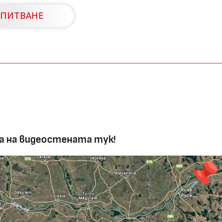
АПИТВАНЕ
а на видеостената тук!